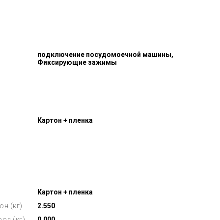
подключение посудомоечной машины,
Фиксирующие зажимы
Картон + пленка
Картон + пленка
он (кг)
2.550
ол (кг)
0.000