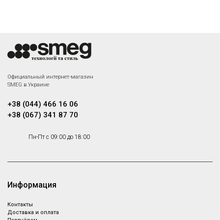
Smeg COL19
Smeg COL19H
Аксессуары Стандартный,
Аксессуары Стандартный,
Аксессуары
Аксессуары
Под заказ
Под заказ
Smeg COL36
Smeg CB25MN
Официальный интернет-магазин
Аксессуары Стандартный,
Аксессуары Стандартный,
SMEG в Украине
Аксессуары
Аксессуары
Под заказ
Под заказ
+38 (044) 466 16 06
+38 (067) 341 87 70
Smeg KITDSQ
Пн-Пт с 09:00 до 18:00
Дозатор для жидкого мыла
Под заказ
Информация
Контакты
Доставка и оплата