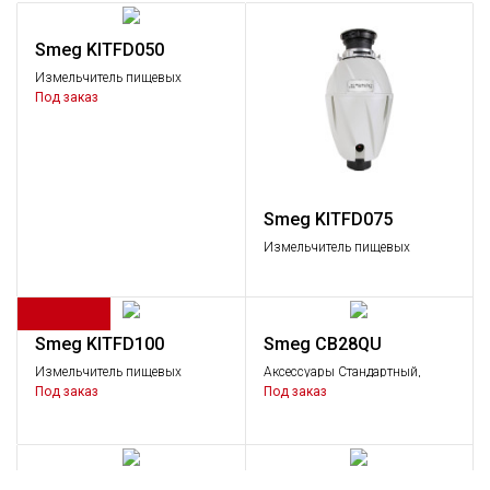
Smeg KITFD050
Измельчитель пищевых
отходов, 0,5 л.с.
Под заказ
Smeg KITFD075
Измельчитель пищевых
отходов, 0,75 л.с.
Smeg KITFD100
Smeg CB28QU
Измельчитель пищевых
Аксессуары Стандартный,
отходов, 1,0 л.с.
Аксессуары
Под заказ
Под заказ