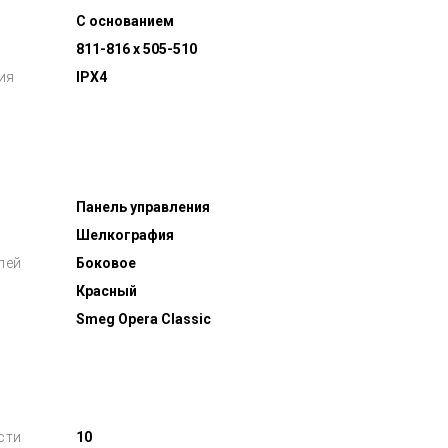
С основанием
811-816 x 505-510
ия
IPX4
Панель управления
Шелкография
лей
Боковое
Красный
Smeg Opera Classic
сти
10