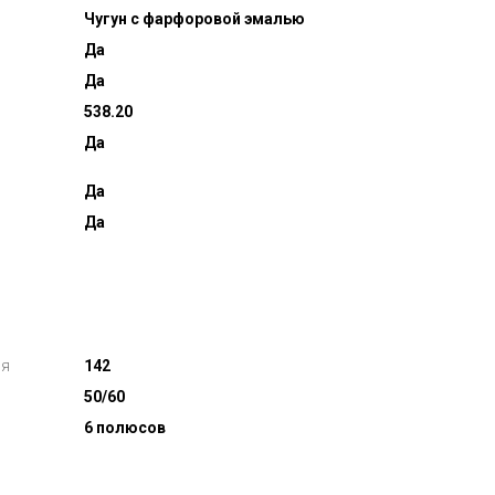
Чугун с фарфоровой эмалью
Да
Да
538.20
Да
Да
Да
ля
142
50/60
6 полюсов