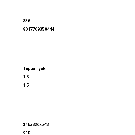
836
8017709350444
Teppan yaki
1.5
1.5
346x836x543
910