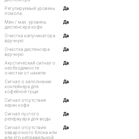
Регулируемый уровень
Да
помола
Мин./ мах. уровень
Да
диспенсера кофе
Очистка капучинатора
Да
вручную
Очистка диспенсера
Да
вручную
Акустический сигнал о
Да
необходимости
очистки от накипи
Сигнал о заполнении
Да
контейнера для
кофейной гущи
Сигнал отсутствия
Да
зерен кофе
Сигнал пустого
Да
резервуара для воды
Сигнал отсутствия
Да
заварочного блока или
или его неправильной