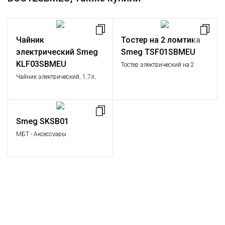
Чайник
Тостер на 2 ломтика
электрический Smeg
Smeg TSF01SBMEU
KLF03SBMEU
Тостер электрический на 2
тоста, цвет голубой матовый
Чайник электрический, 1,7л,
шторм
цвет голубой матовый шторм
Smeg SKSB01
МБТ - Аксессуары
Стандартный, Аксессуары