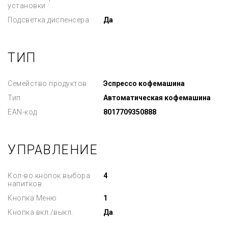
установки
Подсветка диспенсера
Да
ТИП
Семейство продуктов
Эспрессо кофемашина
Тип
Автоматическая кофемашина
EAN-код
8017709350888
УПРАВЛЕНИЕ
Кол-во кнопок выбора
4
напитков
Кнопка Меню
1
Кнопка вкл./выкл.
Да