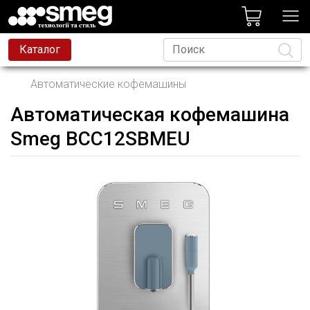
лог
Каталог
Автоматические кофемашины
Автоматическая кофемашина
Язык
Smeg BCC12SBMEU