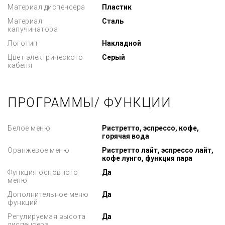
Материал диспенсера
Пластик
Материал
Сталь
капучинатора
Логотип
Накладной
Цвет электрического
Серый
кабеля
ПРОГРАММЫ/ ФУНКЦИИ
Белое меню
Ристретто, эспрессо, кофе,
горячая вода
Оранжевое меню
Ристретто лайт, эспрессо лайт,
кофе лунго, функция пара
Функция основного
Да
меню
Дополнительное меню
Да
функций
Регулируемая высота
Да
диспенсера