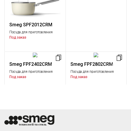
Smeg SPF2012CRM
Посуда для приготовления
Кастрюли с одной ручкой,
Под заказ
Малая бытовая техника
Smeg FPF2402CRM
Smeg FPF2802CRM
Посуда для приготовления
Посуда для приготовления
Сковороды, Малая бытовая
Сковороды, Малая бытовая
Под заказ
Под заказ
техника
техника
Smeg WOF3002CRM
Посуда для приготовления
Сковорода Wok, Малая
бытовая техника