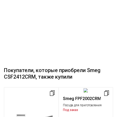
Покупатели, которые приобрели Smeg
CSF2412CRM, также купили
Smeg FPF2002CRM
Посуда для приготовления
Сковороды, Малая бытовая
Под заказ
техника