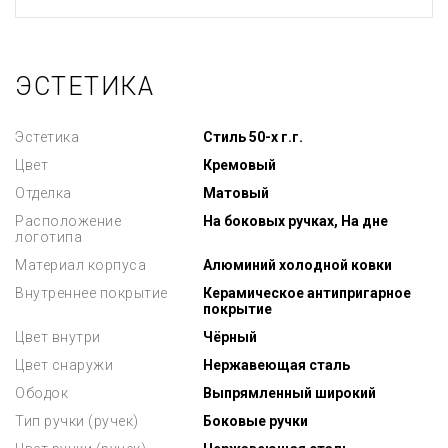
ЭСТЕТИКА
Эстетика
Стиль 50-х г.г.
Цвет
Кремовый
Отделка
Матовый
Расположение
На боковых ручках, На дне
логотипа
Материал корпуса
Алюминий холодной ковки
Внутреннее покрытие
Керамическое антипригарное
покрытие
Цвет внутри
Чёрный
Цвет снаружи
Нержавеющая сталь
Ободок
Выпрямленный широкий
Тип ручки (ручек)
Боковые ручки