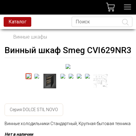
лог
Каталог
Винные шкафы
Винный шкаф Smeg CVI629NR3
Язык
Серия DOLCE STIL NOVO
Винные холодильники Стандартный, Крупная бытовая техника
Нет в наличии