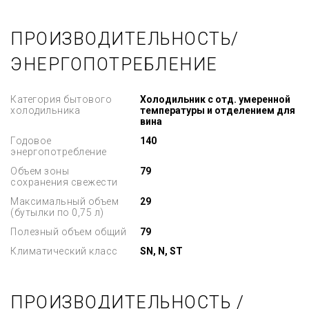
ПРОИЗВОДИТЕЛЬНОСТЬ/
ЭНЕРГОПОТРЕБЛЕНИЕ
Категория бытового
Холодильник с отд. умеренной
холодильника
температуры и отделением для
вина
Годовое
140
энергопотребление
Объем зоны
79
сохранения свежести
Максимальный объем
29
(бутылки по 0,75 л)
Полезный объем общий
79
Климатический класс
SN, N, ST
ПРОИЗВОДИТЕЛЬНОСТЬ /