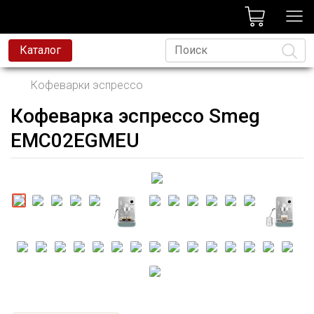
лог
Каталог
Кофеварки эспрессо
Кофеварка эспрессо Smeg
Язык
EMC02EGMEU