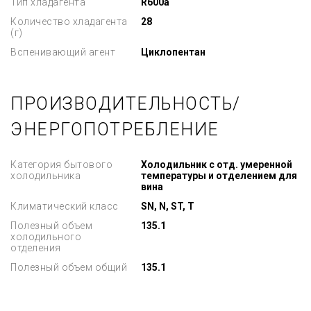
Тип хладагента
R600a
Количество хладагента
28
(г)
Вспенивающий агент
Циклопентан
ПРОИЗВОДИТЕЛЬНОСТЬ/
ЭНЕРГОПОТРЕБЛЕНИЕ
Категория бытового
Холодильник с отд. умеренной
холодильника
температуры и отделением для
вина
Климатический класс
SN, N, ST, T
Полезный объем
135.1
холодильного
отделения
Полезный объем общий
135.1