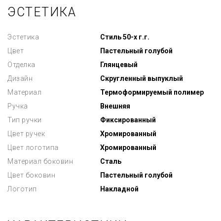
ЭСТЕТИКА
Эстетика
Стиль 50-х г.г.
Цвет
Пастельный голубой
Отделка
Глянцевый
Дизайн
Скругленный выпуклый
Материал
Термоформируемый полимер
Ручка
Внешняя
Тип ручки
Фиксированный
Цвет ручек
Хромированный
Цвет логотипа
Хромированный
Материал боковин
Сталь
Цвет боковин
Пастельный голубой
Логотип
Накладной