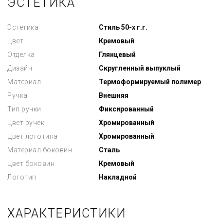
ЭСТЕТИКА
Эстетика
Стиль 50-х г.г.
Цвет
Кремовый
Отделка
Глянцевый
Дизайн
Скругленный выпуклый
Материал
Термоформируемый полимер
Ручка
Внешняя
Тип ручки
Фиксированный
Цвет ручек
Хромированный
Цвет логотипа
Хромированный
Материал боковин
Сталь
Цвет боковин
Кремовый
Логотип
Накладной
ХАРАКТЕРИСТИКИ