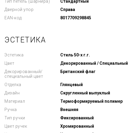
Тип петель (шарнира)
Стандартный
Дверной упор
Справа
EAN-код
8017709298845
ЭСТЕТИКА
Эстетика
Стиль 50-х г.г.
Цвет
Декорированный / Специальный
Декорированный/
Британский флаг
специальный цвет
Отделка
Глянцевый
Дизайн
Скругленный выпуклый
Материал
Термоформируемый полимер
Ручка
Внешняя
Тип ручки
Фиксированный
Цвет ручек
Хромированный