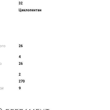
32
Циклопентан
ого
26
4
о
26
2
270
ри
9