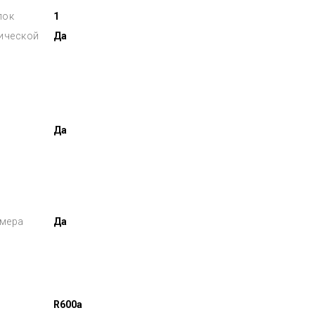
лок
1
лической
Да
Да
амера
Да
R600a