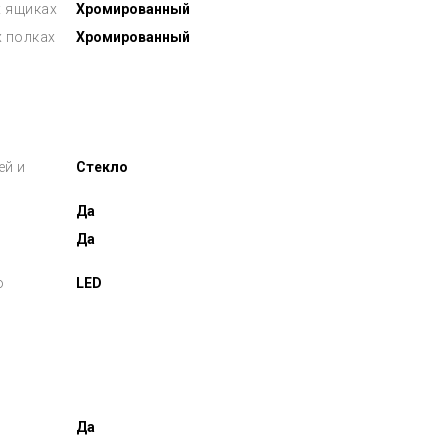
 ящиках
Хромированный
х полках
Хромированный
ей и
Стекло
Да
Да
о
LED
Да