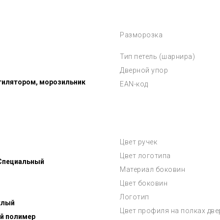
Разморозка
Тип петель (шарнира)
Дверной упор
тилятором, морозильник
EAN-код
Цвет ручек
Цвет логотипа
 Специальный
Материал боковин
Цвет боковин
Логотип
клый
Цвет профиля на полках дв
й полимер