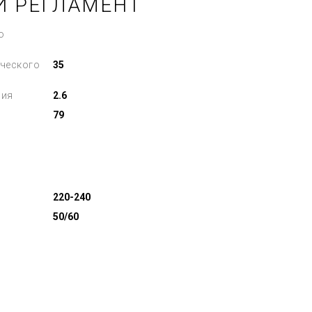
Й РЕГЛАМЕНТ
о
ческого
35
ния
2.6
79
220-240
50/60