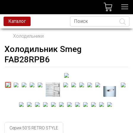
лог
Каталог
Холодильники
Холодильник Smeg
Язык
FAB28RPB6
Серия 50'S RETRO STYLE