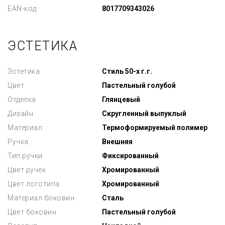
EAN-код
8017709343026
ЭСТЕТИКА
Эстетика
Стиль 50-х г.г.
Цвет
Пастельный голубой
Отделка
Глянцевый
Дизайн
Скругленный выпуклый
Материал
Термоформируемый полимер
Ручка
Внешняя
Тип ручки
Фиксированный
Цвет ручек
Хромированный
Цвет логотипа
Хромированный
Материал боковин
Сталь
Цвет боковин
Пастельный голубой