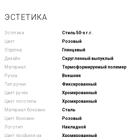
ЭСТЕТИКА
Эстетика
Стиль 50-х г.г.
Цвет
Розовый
Отделка
Глянцевый
Дизайн
Скругленный выпуклый
Материал
Термоформируемый полимер
Ручка
Внешняя
Тип ручки
Фиксированный
Цвет ручек
Хромированный
Цвет логотипа
Хромированный
Материал боковин
Сталь
Цвет боковин
Розовый
Логотип
Накладной
Цвет профиля на
Хромированный