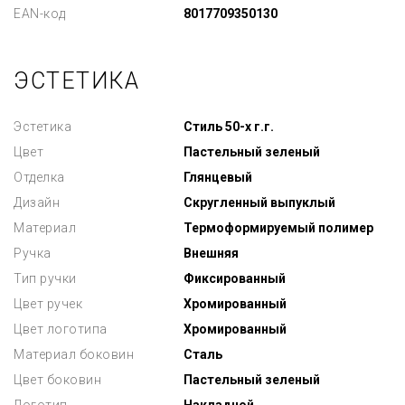
EAN-код
8017709350130
ЭСТЕТИКА
Эстетика
Стиль 50-х г.г.
Цвет
Пастельный зеленый
Отделка
Глянцевый
Дизайн
Скругленный выпуклый
Материал
Термоформируемый полимер
Ручка
Внешняя
Тип ручки
Фиксированный
Цвет ручек
Хромированный
Цвет логотипа
Хромированный
Материал боковин
Сталь
Цвет боковин
Пастельный зеленый