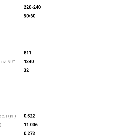
220-240
50/60
811
 на 90°
1340
32
ол (кг)
0.522
)
11.006
0.273