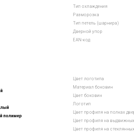
Тип охлаждения
Разморозка
Тип петель (шарнира)
Дверной упор
EAN-код
Цвет логотипа
Материал боковин
ой
Цвет боковин
Логотип
клый
Цвет профиля на полках дв
й полимер
Цвет профиля на выдвижных
Цвет профиля на стеклянны