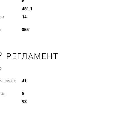
8
481.1
ри
14
о
355
Й РЕГЛАМЕНТ
о
ческого
41
ния
8
98