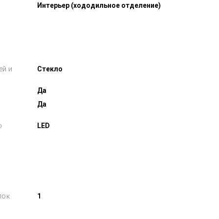
Интерьер (хододильное отделение)
ей и
Стекло
Да
Да
о
LED
лок
1