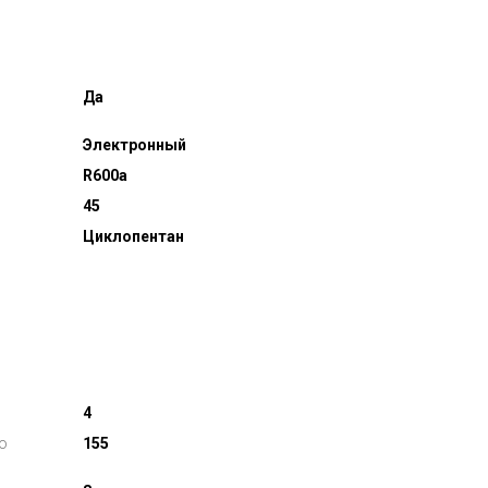
Да
Электронный
R600a
45
Циклопентан
4
о
155