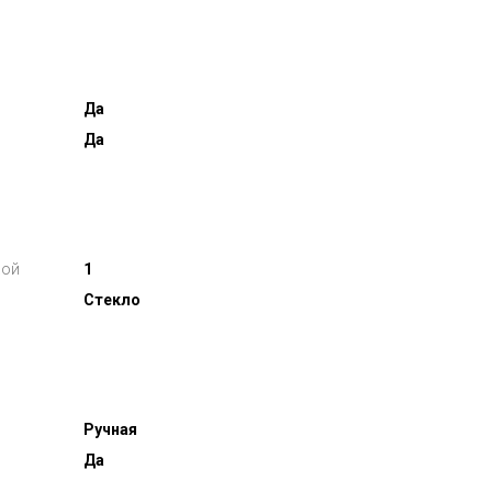
Да
Да
кой
1
Стекло
Ручная
Да