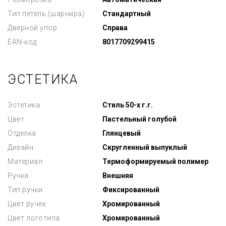
Тип петель (шарнира)
Стандартный
Дверной упор
Справа
EAN-код
8017709299415
ЭСТЕТИКА
Эстетика
Стиль 50-х г.г.
Цвет
Пастельный голубой
Отделка
Глянцевый
Дизайн
Скругленный выпуклый
Материал
Термоформируемый полимер
Ручка
Внешняя
Тип ручки
Фиксированный
Цвет ручек
Хромированный
Цвет логотипа
Хромированный