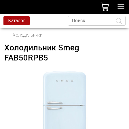
лог
Каталог
Холодильники
Холодильник Smeg
Язык
FAB50RPB5