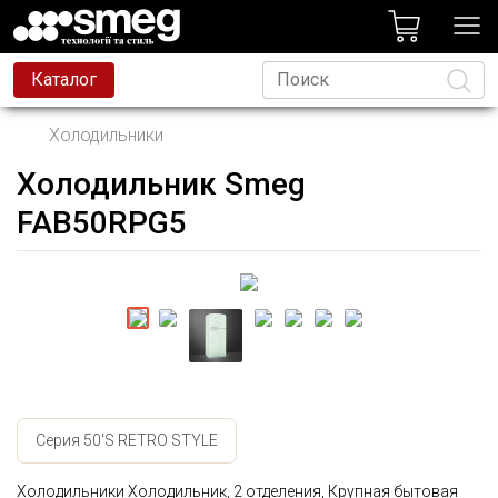
лог
Каталог
Холодильники
Холодильник Smeg
Язык
FAB50RPG5
Серия 50'S RETRO STYLE
Холодильники Холодильник, 2 отделения, Крупная бытовая