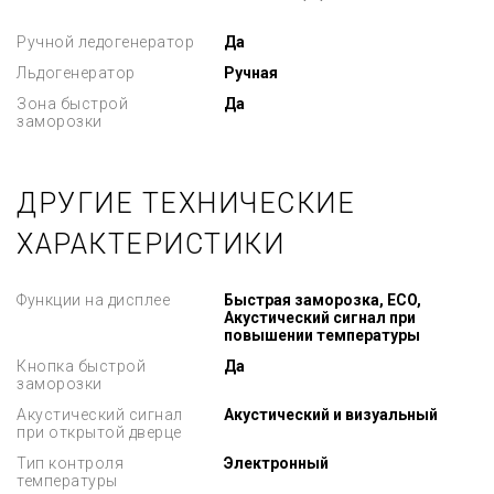
Ручной ледогенератор
Да
Льдогенератор
Ручная
Зона быстрой
Да
заморозки
ДРУГИЕ ТЕХНИЧЕСКИЕ
ХАРАКТЕРИСТИКИ
Функции на дисплее
Быстрая заморозка, ECO,
Акустический сигнал при
повышении температуры
Кнопка быстрой
Да
заморозки
Акустический сигнал
Акустический и визуальный
при открытой дверце
Тип контроля
Электронный
температуры