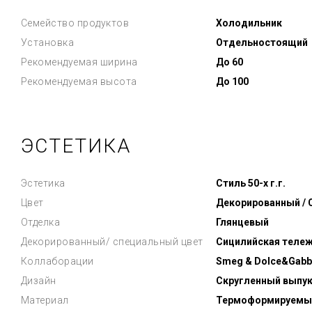
Семейство продуктов
Холодильник
Установка
Отдельностоящий
Рекомендуемая ширина
До 60
Рекомендуемая высота
До 100
ЭСТЕТИКА
Эстетика
Стиль 50-х г.г.
Цвет
Декорированный /
Отделка
Глянцевый
Декорированный/ специальный цвет
Сицилийская теле
Коллаборации
Smeg & Dolce&Gabb
Дизайн
Скругленный выпу
Материал
Термоформируемы