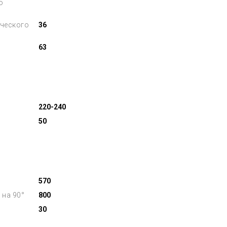
о
ческого
36
63
220-240
50
570
 на 90°
800
30