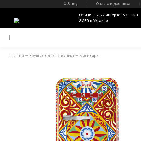
О Smeg
Оплата и доставка
Официальный интернет-магазин
SMEG в Украине
Главная
Крупная бытовая техника
Мини бары