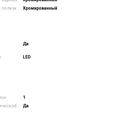
х полках
Хромированный
Да
о
LED
лок
1
лической
Да