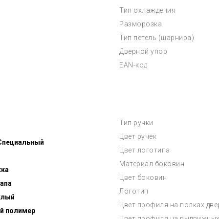
Тип охлаждения
Разморозка
Тип петель (шарнира)
Дверной упор
EAN-код
Тип ручки
Цвет ручек
 Специальный
Цвет логотипа
Материал боковин
жка
Цвет боковин
ana
Логотип
клый
Цвет профиля на полках дв
й полимер
Цвет профиля на выдвижных