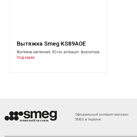
Вытяжка Smeg KS89AOE
Вытяжка настенная, 90 см, антрацит, фурнитура
латунная
Под заказ
Официальный интернет-магазин
SMEG в Украине