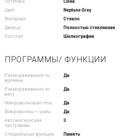
Эстетика
Linea
Цвет
Neptune Grey
Материал
Стекло
Дверца
Полностью стеклянная
Логотип
Шелкография
ПРОГРАММЫ/ ФУНКЦИИ
Размораживание по
Да
времени
Размораживание по
Да
весу
Микроволновая печь
Да
Микроволны + гриль
Да
Автоматические
3
программы
Специальные функции
Память