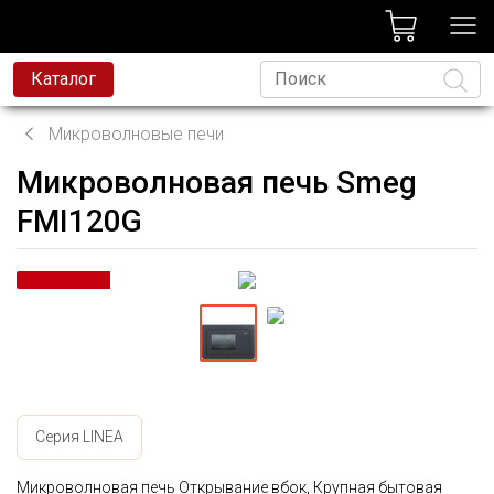
лог
Каталог
Микроволновые печи
Микроволновая печь Smeg
Язык
FMI120G
Серия LINEA
Микроволновая печь Открывание вбок, Крупная бытовая