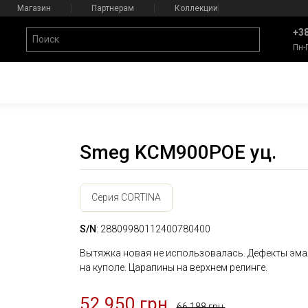
Магазин
Партнерам
Коллекции
+38
Пн-
Smeg KCM900POE уц.
Серия CORTINA
S/N
: 28809980112400780400
Вытяжка новая не использовалась. Дефекты эма
на куполе. Царапины на верхнем релинге.
52 950 грн.
66 188 грн.