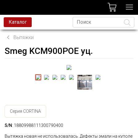
лог
Каталог
Вытяжки
Smeg KCM900POE уц.
Язык
Серия CORTINA
S/N
: 18809988111300790400
Вытяжка новая не использовалась. Дефекты эмали на куполе