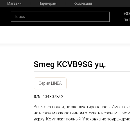
Магазин
Партнерам
Коллекции
+38
Пн-
Smeg KCVB9SG уц.
Серия LINEA
S/N
: 404307842
Вытяжка новая, не эксплуатировалась. Имеет ск
на верхнем декоративном стекле в верхнем лево
верху. Комплект полный. Упаковка не повреждена