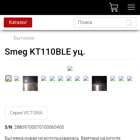
лог
Каталог
Вытяжки
Smeg KT110BLE уц.
Язык
Серия VICTORIA
S/N
: 28809700070100060400
Вытяжка новая не использовалась. Вмятина на куполе.