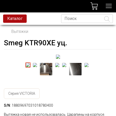
лог
Каталог
Вытяжки
Smeg KTR90XE уц.
Язык
Серия VICTORIA
S/N
: 18809697031018780400
Вытяжка новая не использовалась. Царапины на корпусе.