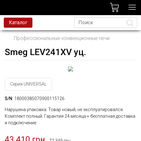
лог
Каталог
Профессиональные конвекционные печи
Smeg LEV241XV уц.
Язык
Серия UNIVERSAL
S/N
: 18000385070900115126
Нарушена упаковка. Товар новый, не эксплуатировался.
Комплект полный. Гарантия 24 месяца + бесплатная доставка
и подключение.
43 410 грн.
72 349 грн.