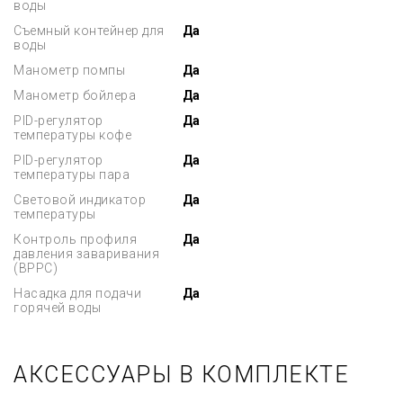
воды
Съемный контейнер для
Да
воды
Манометр помпы
Да
Манометр бойлера
Да
PID-регулятор
Да
температуры кофе
PID-регулятор
Да
температуры пара
Световой индикатор
Да
температуры
Контроль профиля
Да
давления заваривания
(BPPC)
Насадка для подачи
Да
горячей воды
АКСЕССУАРЫ В КОМПЛЕКТЕ