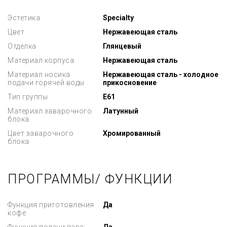
Эстетика
Specialty
Цвет
Нержавеющая сталь
Отделка
Глянцевый
Материал корпуса
Нержавеющая сталь
Материал носика
Нержавеющая сталь - холодное
подачи горячей воды
прикосновение
Тип группы
E61
Материал заварочного
Латунный
блока
Цвет заварочного
Хромированный
блока
ПРОГРАММЫ/ ФУНКЦИИ
Функция приготовления
Да
кофе