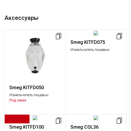
Аксессуары
Smeg KITFD075
Измельчитель пищевых
отходов, 0,75 л.с.
Smeg KITFD050
Измельчитель пищевых
отходов, 0,5 л.с.
Под заказ
Smeg KITFD100
Smeg COL36