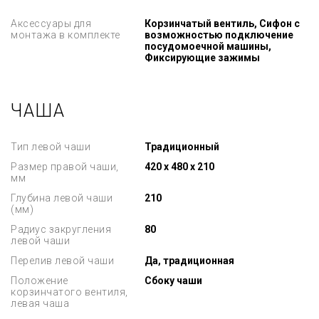
Аксессуары для
Корзинчатый вентиль, Сифон с
монтажа в комплекте
возможностью подключение
посудомоечной машины,
Фиксирующие зажимы
ЧАША
Тип левой чаши
Традиционный
Размер правой чаши,
420 x 480 x 210
мм
Глубина левой чаши
210
(мм)
Радиус закругления
80
левой чаши
Перелив левой чаши
Да, традиционная
Положение
Сбоку чаши
корзинчатого вентиля,
левая чаша