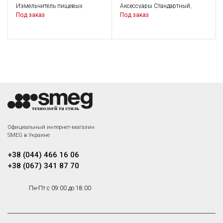
Измельчитель пищевых
Аксессуары Стандартный,
отходов, 1,0 л.с.
Аксессуары
Под заказ
Под заказ
Smeg KITDSQ
Дозатор для жидкого мыла
Под заказ
Официальный интернет-магазин
SMEG в Украине
+38 (044) 466 16 06
+38 (067) 341 87 70
Пн-Пт с 09:00 до 18:00