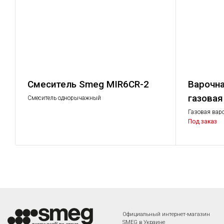
Смеситель Smeg MIR6CR-2
Варочна
газова
Смеситель однорычажный
Газовая вар
сталь
Под заказ
Официальный интернет-магазин
SMEG в Украине