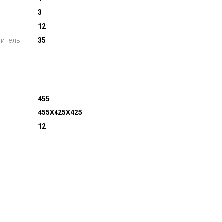
3
12
ситель
35
455
455X425X425
12