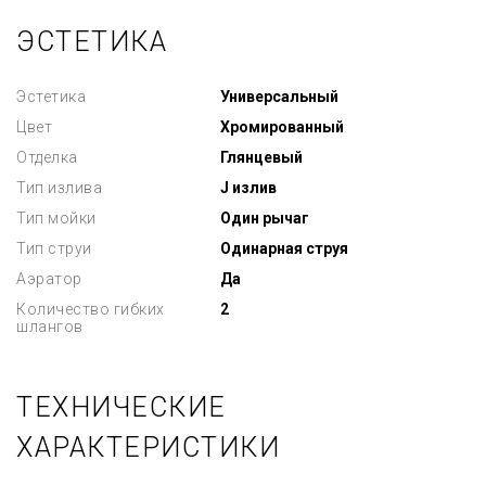
ЭСТЕТИКА
Эстетика
Универсальный
Цвет
Хромированный
Отделка
Глянцевый
Тип излива
J излив
Тип мойки
Один рычаг
Тип струи
Одинарная струя
Аэратор
Да
Количество гибких
2
шлангов
ТЕХНИЧЕСКИЕ
ХАРАКТЕРИСТИКИ