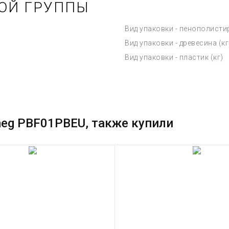
ОЙ ГРУППЫ
Вид упаковки - пенополистир
Вид упаковки - древесина (кг
Вид упаковки - пластик (кг)
eg PBF01PBEU, также купили