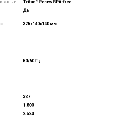
 крышки
Tritan™ Renew BPA-free
Да
ки
325x140x140 мм
50/60 Гц
337
1.800
2.520