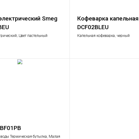
электрический Smeg
Кофеварка капельна
BEU
DCF02BLEU
трический; Цвет пастельный
Капельная кофеварка, черный
м: 1,7 л.; Мощность: 2,2 – 2,4 кВт
BF01PB
 воды Термическая бутылка, Малая