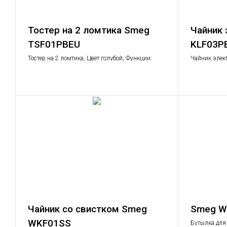
Тостер на 2 ломтика Smeg
Чайник 
TSF01PBEU
KLF03P
Тостер на 2 ломтика, Цвет голубой; Функции:
Чайник элек
подогрев, размораживание, багель, отмена
голубой; Объе
действия; 6 уровней поджаривания; Съемный
поддон для крошек.
Чайник со свистком Smeg
Smeg W
WKF01SS
Бутылка для