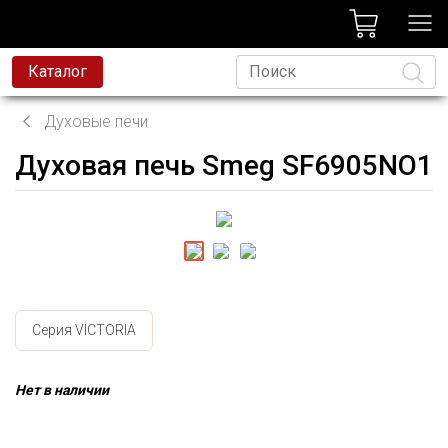
лог
Каталог
Духовые печи
Духовая печь Smeg SF6905NO1
Язык
Серия VICTORIA
Нет в наличии