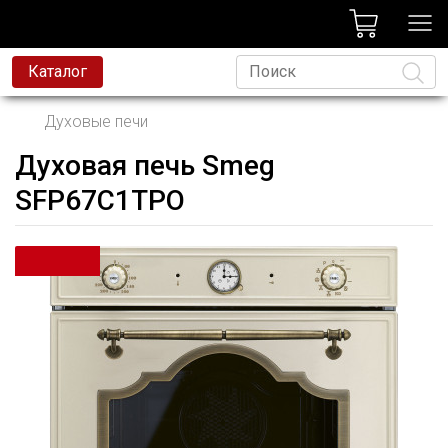
лог
Каталог
Духовые печи
Духовая печь Smeg
Язык
SFP67C1TPO