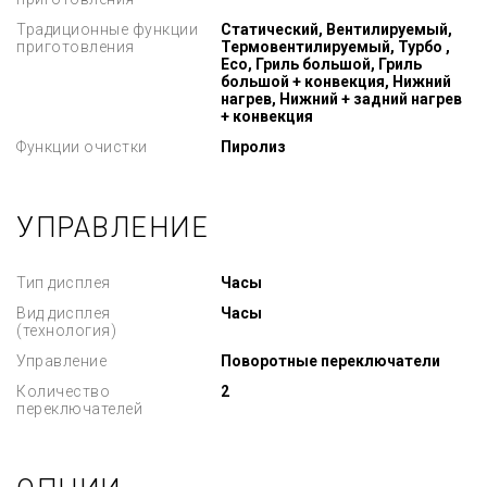
Традиционные функции
Статический, Вентилируемый,
приготовления
Термовентилируемый, Турбо ,
Eco, Гриль большой, Гриль
большой + конвекция, Нижний
нагрев, Нижний + задний нагрев
+ конвекция
Функции очистки
Пиролиз
УПРАВЛЕНИЕ
Тип дисплея
Часы
Вид дисплея
Часы
(технология)
Управление
Поворотные переключатели
Количество
2
переключателей