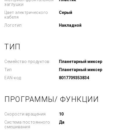
заглушки
Цвет электрического
Серый
кабеля
Логотип
Накладной
ТИП
Семейство продуктов
Планетарный миксер
Тип
Планетарный миксер
EAN-код
8017709353834
ПРОГРАММЫ/ ФУНКЦИИ
Скорости вращения
10
Система постоянного
Да
смешивания