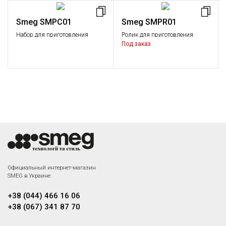
Smeg SMPC01
Smeg SMPR01
Набор для приготовления
Ролик для приготовления
пасты (ролик, насадки для
пасты
Под заказ
нарезки)
Официальный интернет-магазин
SMEG в Украине
+38 (044) 466 16 06
+38 (067) 341 87 70