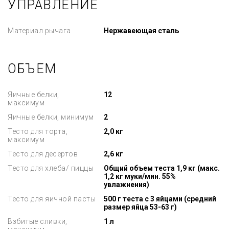
УПРАВЛЕНИЕ
Материал рычага
Нержавеющая сталь
ОБЪЕМ
Яичные белки,
12
максимум
Яичные белки, минимум
2
Тесто для торта,
2,0 кг
максимум
Тесто для десертов
2,6 кг
Тесто для хлеба/ пиццы
Общий объем теста 1,9 кг (макс.
1,2 кг муки/мин. 55%
увлажнения)
Тесто для яичной пасты
500 г теста с 3 яйцами (средний
размер яйца 53-63 г)
Взбитые сливки,
1 л