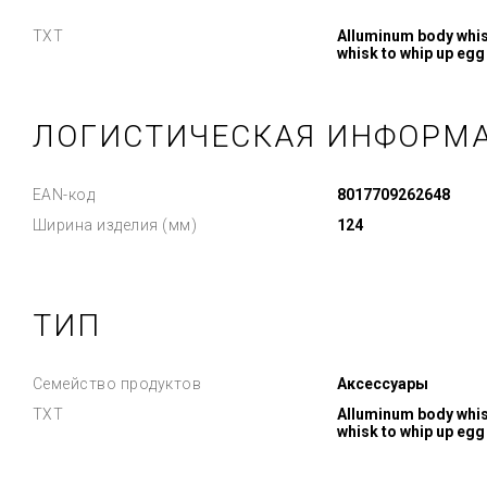
TXT
Alluminum body whisk
whisk to whip up egg
ЛОГИСТИЧЕСКАЯ ИНФОРМ
EAN-код
8017709262648
Ширина изделия (мм)
124
ТИП
Семейство продуктов
Аксессуары
TXT
Alluminum body whisk
whisk to whip up egg