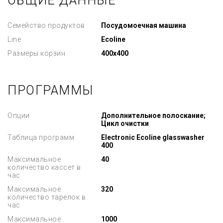
ОБЩИЕ ДАННЫЕ
Семейство продуктов
Посудомоечная машина
Line
Ecoline
Размеры корзин
400x400
ПРОГРАММЫ
Опции
Дополнительное полоскание;
Цикл очистки
Таблица программ
Electronic Ecoline glasswasher
400
Максимальное
40
количество кассет в
час
Максимальное
320
количество тарелок в
час
Максимальное
1000