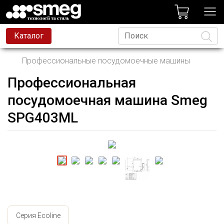
лог
Каталог
Профессиональные посудомоечные машины
Профессиональная
Язык
посудомоечная машина Smeg
SPG403ML
Серия Ecoline