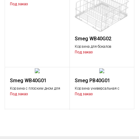
приборов прямоугольная
Под заказ
Smeg WB40G02
Корзина для бокалов
диаметром 90 мм. Подходит
Под заказ
для машин Серии 400
Smeg WB40G01
Smeg PB40G01
Корзина с плоским дном для
Корзина универсальная с
мытья бокалов и посуды
плоским дном
Под заказ
Под заказ
больших размеров. Подходит
для машин Серии 400.
400х400 мм
Smeg PHOOS01
Корзинка для столовых
приборов квадратная
Под заказ