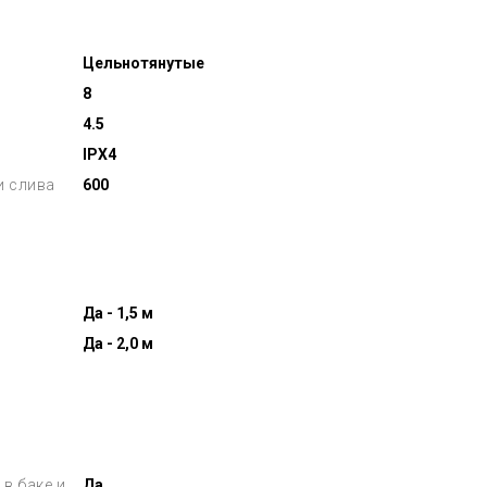
Цельнотянутые
8
4.5
IPX4
и слива
600
Да - 1,5 м
Да - 2,0 м
в баке и
Да