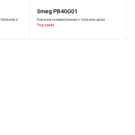
Smeg PB40G01
 бокалов и
Корзина универсальная с плоским дном
т для машин
Под заказ