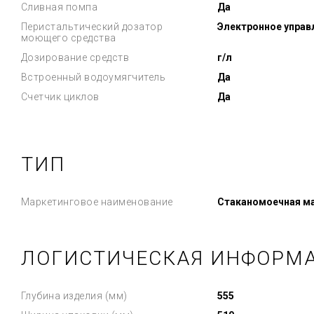
Сливная помпа
Да
Перистальтический дозатор
Электронное управ
моющего средства
Дозирование средств
г/л
Встроенный водоумягчитель
Да
Счетчик циклов
Да
ТИП
Маркетинговое наименование
Стаканомоечная ма
ЛОГИСТИЧЕСКАЯ ИНФОРМ
Глубина изделия (мм)
555