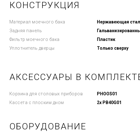
КОНСТРУКЦИЯ
Материал моечного бака
Нержавеющая сталь
Задняя панель
Гальванизированн
Фильтр моечного бака
Пластик
Уплотнитель дверцы
Только сверху
АКСЕССУАРЫ В КОМПЛЕКТ
Корзина для столовых приборов
PHOOS01
Кассета с плоским дном
2x PB40G01
ОБОРУДОВАНИЕ