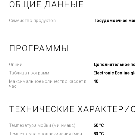
ОБЩИЕ ДАННЫЕ
Семейство продуктов
Посудомоечная ма
ПРОГРАММЫ
Опции
Дополнительное по
Таблица программ
Electronic Ecoline g
Максимальное количество кассет в
40
час
ТЕХНИЧЕСКИЕ ХАРАКТЕРИ
Температура мойки (мин-макс)
60 °C
Температура ополаскивания (мин-
83 °C