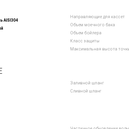
Направляющие для кассет
 AISI304
Объем моечного бака
ый
Объем бойлера
Класс защиты
Максимальная высота точк
Е
Заливной шланг
Сливной шланг
Частичное обновление воды 