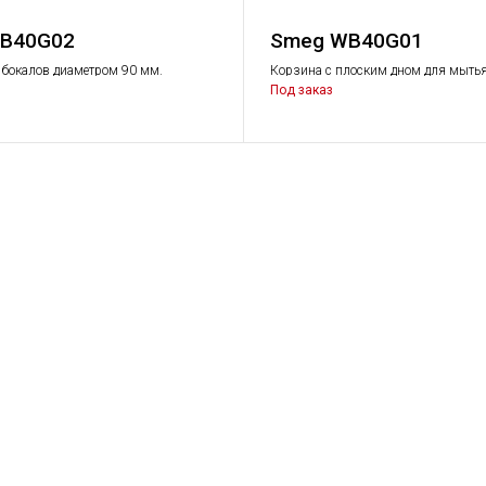
B40G02
Smeg WB40G01
 бокалов диаметром 90 мм.
Корзина с плоским дном для мытья
я машин Серии 400
посуды больших размеров. Подходи
Под заказ
Серии 400. 400х400 мм