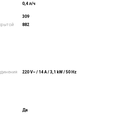
0,4 л/ч
309
крытой
882
единения
220 V~ / 14 A / 3,1 kW / 50 Hz
Да