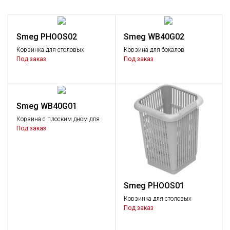
Smeg PHOOS02
Smeg WB40G02
Корзинка для столовых
Корзина для бокалов
приборов прямоугольная
диаметром 90 мм. Подходит
Под заказ
Под заказ
для машин Серии 400
Smeg WB40G01
Корзина с плоским дном для
мытья бокалов и посуды
Под заказ
больших размеров. Подходит
для машин Серии 400.
400х400 мм
Smeg PHOOS01
Корзинка для столовых
приборов квадратная
Под заказ