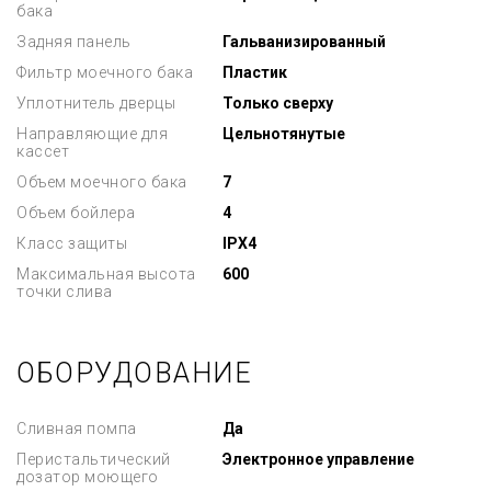
бака
Задняя панель
Гальванизированный
Фильтр моечного бака
Пластик
Уплотнитель дверцы
Только сверху
Направляющие для
Цельнотянутые
кассет
Объем моечного бака
7
Объем бойлера
4
Класс защиты
IPX4
Максимальная высота
600
точки слива
ОБОРУДОВАНИЕ
Сливная помпа
Да
Перистальтический
Электронное управление
дозатор моющего