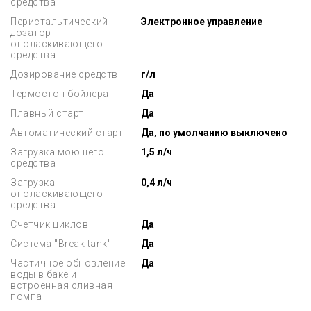
средства
Перистальтический
Электронное управление
дозатор
ополаскивающего
средства
Дозирование средств
г/л
Термостоп бойлера
Да
Плавный старт
Да
Автоматический старт
Да, по умолчанию выключено
Загрузка моющего
1,5 л/ч
средства
Загрузка
0,4 л/ч
ополаскивающего
средства
Счетчик циклов
Да
Система "Break tank"
Да
Частичное обновление
Да
воды в баке и
встроенная сливная
помпа