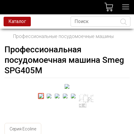
лог
Каталог
Профессиональные посудомоечные машины
Профессиональная
Язык
посудомоечная машина Smeg
SPG405M
Серия Ecoline