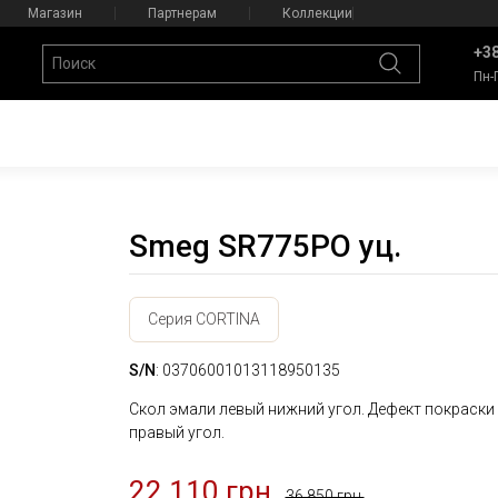
Магазин
Партнерам
Коллекции
+38
Пн-
Smeg SR775PO уц.
Серия CORTINA
S/N
: 03706001013118950135
Скол эмали левый нижний угол. Дефект покраски
правый угол.
22 110 грн.
36 850 грн.