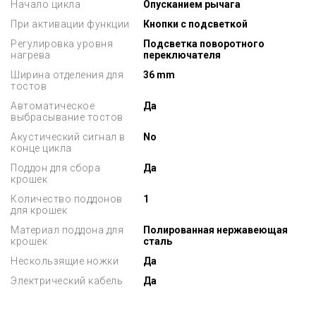
Начало цикла
Опусканием рычага
При активации функции
Кнопки с подсветкой
Регулировка уровня
Подсветка поворотного
нагрева
переключателя
Ширина отделения для
36 mm
тостов
Автоматическое
Да
выбрасывание тостов
Акустический сигнал в
No
конце цикла
Поддон для сбора
Да
крошек
Количество поддонов
1
для крошек
Материал поддона для
Полированная нержавеющая
крошек
сталь
Нескользящие ножки
Да
Электрический кабель
Да