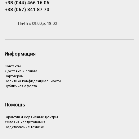
Ручной миксер Smeg
Соковыжималка для
+38 (044) 466 16 06
HMF01BLEU
цитрусовых Smeg
+38 (067) 341 87 70
CJF11BLEU
Ручной миксер, Цвет черный;
Стиль 50-х г.г., Мощность 0,25
Соковыжималка для
Пн-Пт с 09:00 до 18:00
кВт
цитрусовых, цвет черный
Smeg FPF2002EGM
Информация
Посуда для приготовления
Сковороды, Малая бытовая
Контакты
техника
Доставка и оплата
Партнёрам
Политика конфиденциальности
Публичная оферта
Помощь
Гарантия и сервисные центры
Условия кредитования
Подключение техники