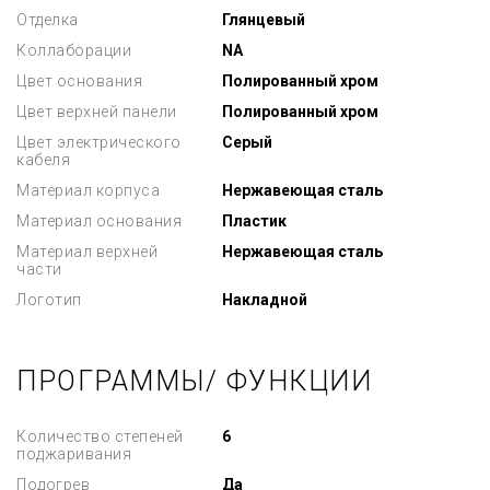
Отделка
Глянцевый
Коллаборации
NA
Цвет основания
Полированный хром
Цвет верхней панели
Полированный хром
Цвет электрического
Серый
кабеля
Материал корпуса
Нержавеющая сталь
Материал основания
Пластик
Материал верхней
Нержавеющая сталь
части
Логотип
Накладной
ПРОГРАММЫ/ ФУНКЦИИ
Количество степеней
6
поджаривания
Подогрев
Да