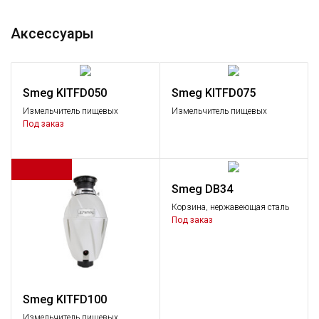
Аксессуары
Smeg KITFD050
Smeg KITFD075
Измельчитель пищевых
Измельчитель пищевых
отходов, 0,5 л.с.
отходов, 0,75 л.с.
Под заказ
Smeg DB34
Корзина, нержавеющая сталь
Под заказ
Smeg KITFD100
Измельчитель пищевых