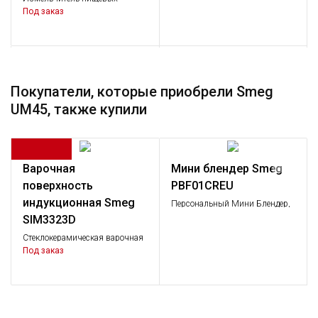
отходов, 1,0 л.с.
Под заказ
Smeg 3712
Smeg 3713
Покупатели, которые приобрели Smeg
Сифон для 1 чаши
Сифон
UM45, также купили
Под заказ
Под заказ
Варочная
Мини блендер Smeg
Smeg RND1V
поверхность
PBF01CREU
Сливной комплект для 1 чаши
индукционная Smeg
Под заказ
Персональный Мини Блендер,
Цвет Кремовый; 2 скорости;
SIM3323D
Объем 600 мл
Стеклокерамическая варочная
поверхность, 38 см, прямой
Под заказ
край.