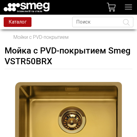
лог
Каталог
Мойки с PVD-покрытием
Мойка с PVD-покрытием Smeg
Язык
VSTR50BRX