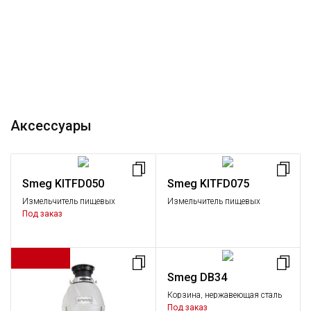
Аксессуары
Smeg KITFD050
Smeg KITFD075
Измельчитель пищевых
Измельчитель пищевых
отходов, 0,5 л.с.
отходов, 0,75 л.с.
Под заказ
Smeg DB34
Корзина, нержавеющая сталь
Под заказ