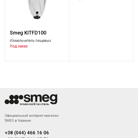
Smeg KITFD100
Измельчитель пищевых
отходов, 1,0 л.с.
Под заказ
Smeg 3712
Сифон для 1 чаши
Под заказ
Официальный интернет-магазин
SMEG в Украине
Smeg 3713
Сифон
+38 (044) 466 16 06
Под заказ