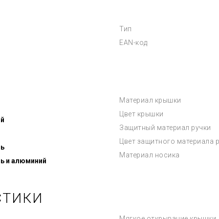
Тип
EAN-код
Материал крышки
Цвет крышки
ой
Защитный материал ручки
Цвет защитного материала 
ь
Материал носика
ь и алюминий
СТИКИ
Мягкое открывание крышки