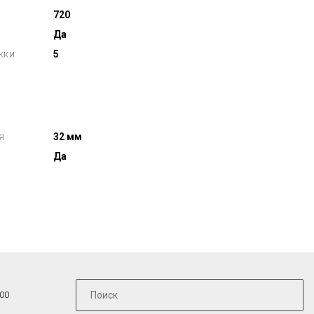
720
Да
жки
5
я
32 мм
Да
:00