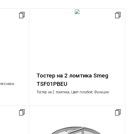
Тостер на 2 ломтика Smeg
TSF01PBEU
сессуары
Тостер на 2 ломтика, Цвет голубой; Функции:
подогрев, размораживание, багель, отмена
действия; 6 уровней поджаривания; Съемный
поддон для крошек.