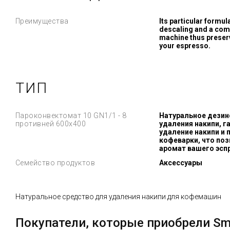
Преимущества
Its particular formul
descaling and a comp
machine thus preserv
your espresso.
ТИП
Пароконвектомат 10 GN1/1 - 8
Натуральное дези
противней 600x400
удаления накипи, 
удаление накипи и
кофеварки, что поз
аромат вашего эсп
Семейство продуктов
Аксессуары
Натуральное средство для удаления накипи для кофемашин
Покупатели, которые приобрели Sm