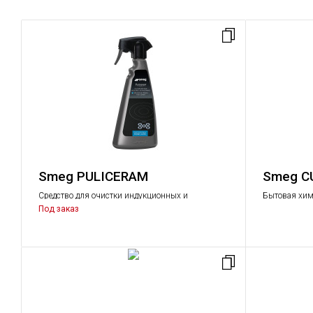
Smeg PULICERAM
Smeg C
Средство для очистки индукционных и
Бытовая хим
стеклокерамических варочных панелей
химия
Под заказ