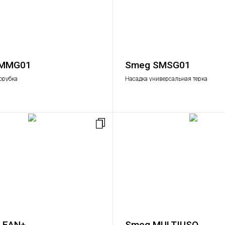
SMMG01
Smeg SMSG01
орубка
Насадка универсальная терка
LEAN+
Smeg MULTIUSO