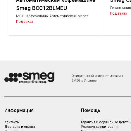
Smeg BCC12BLMEU
Дезинфициру
и других пи
Под заказ
МБТ - Кофемашины Автоматическая, Малая
бытовая техника
Под заказ
Официальный интернет-магазин
SMEG в Украине
Информация
Помощь
Контакты
Гарантия и сервисные центр
Доставка и оплата
Условия кредитования