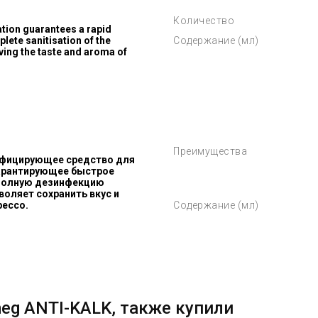
Количество
ation guarantees a rapid
lete sanitisation of the
Содержание (мл)
ing the taste and aroma of
Преимущества
нфицирующее средство для
гарантирующее быстрое
 полную дезинфекцию
воляет сохранить вкус и
рессо.
Содержание (мл)
eg ANTI-KALK, также купили