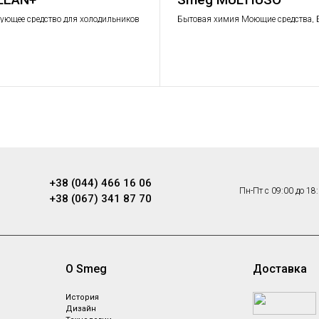
ющее средство для холодильников
Бытовая химия Моющие средства, 
щевых поверхностей
химия
+38 (044) 466 16 06
Пн-Пт с 09:00 до 18
+38 (067) 341 87 70
О Smeg
Доставка
ы
История
Дизайн