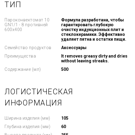
ТИП
Пароконвектомат 10
Формула разработана, чтобы
GN1/1 - 8 противней
гарантировать глубокую
600x400
очистку индукционных плит и
стеклокерамики. Эффективно
удаляет пятна и остатки пищи.
Семейство продуктов
Аксессуары
Преимущества
It removes greasy dirty and dries
without leaving streaks.
Содержание (мл)
500
ЛОГИСТИЧЕСКАЯ
ИНФОРМАЦИЯ
Ширина изделия (мм)
105
Глубина изделия (мм)
60