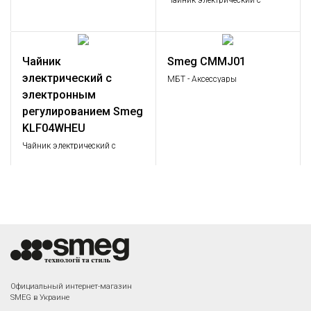
Съемный поддон для крошек.
Чайник электрический с
регулируемой температурой,
кремовый
Чайник
Smeg CMMJ01
электрический с
МБТ - Аксессуары
Стандартный, Аксессуары
электронным
регулированием Smeg
KLF04WHEU
Чайник электрический с
регулируемой температурой
Комплект ножей
Smeg KBSF02CR
Комплект ножей, цвет
кремовый
Официальный интернет-магазин
SMEG в Украине