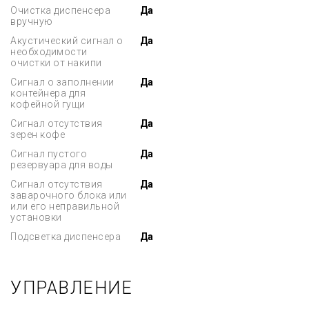
Очистка диспенсера
Да
вручную
Акустический сигнал о
Да
необходимости
очистки от накипи
Сигнал о заполнении
Да
контейнера для
кофейной гущи
Сигнал отсутствия
Да
зерен кофе
Сигнал пустого
Да
резервуара для воды
Сигнал отсутствия
Да
заварочного блока или
или его неправильной
установки
Подсветка диспенсера
Да
УПРАВЛЕНИЕ