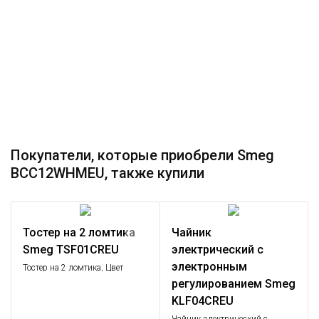
Покупатели, которые приобрели Smeg
BCC12WHMEU, также купили
Тостер на 2 ломтика
Чайник
Smeg TSF01CREU
электрический с
электронным
Тостер на 2 ломтика, Цвет
кремовый; Функции: подогрев,
регулированием Smeg
размораживание, багель; 6
KLF04CREU
уровней поджаривания;