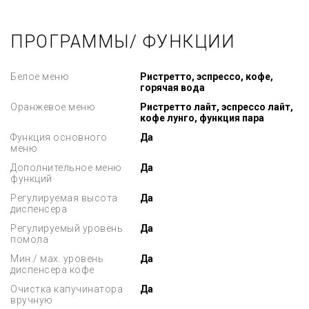
ПРОГРАММЫ/ ФУНКЦИИ
Белое меню
Ристретто, эспрессо, кофе,
горячая вода
Оранжевое меню
Ристретто лайт, эспрессо лайт,
кофе лунго, функция пара
Функция основного
Да
меню
Дополнительное меню
Да
функций
Регулируемая высота
Да
диспенсера
Регулируемый уровень
Да
помола
Мин./ мах. уровень
Да
диспенсера кофе
Очистка капучинатора
Да
вручную