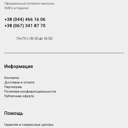
Smeg ECF02CREU
Официальный интернет-магазин
Набор аксессуаров для
SMEG в Украине
погружного блендера, цвет
Под заказ
МБТ - Кофемашины Ручная
кремовый
эспрессо кофемашина, Малая
+38 (044) 466 16 06
бытовая техника
+38 (067) 341 87 70
Чайник
Smeg CKFL2601
Пн-Пт с 09:00 до 18:00
электрический мини
Крышка для сковороды, 26 см
диаметр
Smeg KLF05CREU
Мини чайник электрический,
Цвет кремовый; Объем: 0,8 л.;
Информация
Мощность: 1,4 кВт
Контакты
Smeg CKFL2801
Варочная
Доставка и оплата
Партнёрам
поверхность газовая
Крышка для сковороды, 28 см
Политика конфиденциальности
диаметр
Smeg PGF95-4
Публичная оферта
Газовая варочная панель, 87
см, нержавеющая сталь,
Под заказ
Помощь
низкий монтаж с бортиком 3
мм.
Гарантия и сервисные центры