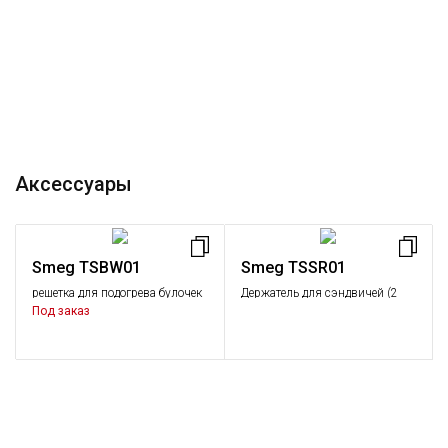
Аксессуары
Smeg TSBW01
Smeg TSSR01
решетка для подогрева булочек
Держатель для сэндвичей (2
(1 шт.)
шт.)
Под заказ