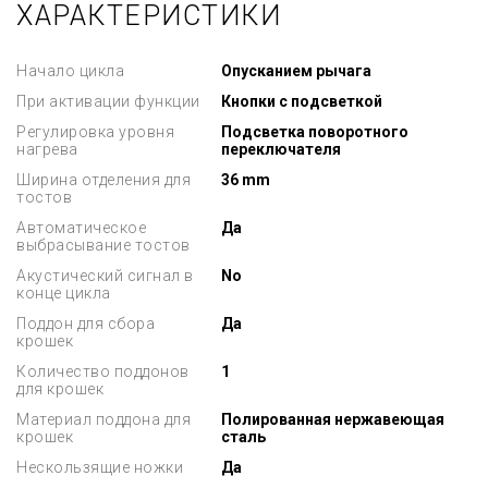
ХАРАКТЕРИСТИКИ
Начало цикла
Опусканием рычага
При активации функции
Кнопки с подсветкой
Регулировка уровня
Подсветка поворотного
нагрева
переключателя
Ширина отделения для
36 mm
тостов
Автоматическое
Да
выбрасывание тостов
Акустический сигнал в
No
конце цикла
Поддон для сбора
Да
крошек
Количество поддонов
1
для крошек
Материал поддона для
Полированная нержавеющая
крошек
сталь
Нескользящие ножки
Да