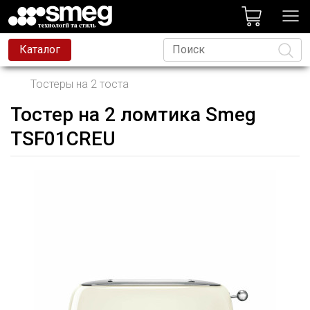
лог
Каталог
Тостеры на 2 тоста
Тостер на 2 ломтика Smeg
Язык
TSF01CREU