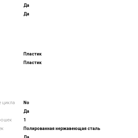
Да
Да
Пластик
Пластик
е цикла
No
Да
рошек
1
ек
Полированная нержавеющая сталь
Да