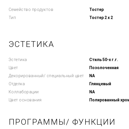
Семейство продуктов
Тостер
Тип
Тостер 2 х 2
ЭСТЕТИКА
Эстетика
Стиль 50-х г.г.
Цвет
Позолоченная
Декорированный/ специальный цвет
NA
Отделка
Глянцевый
Коллаборации
NA
Цвет основания
Полированный хро
ПРОГРАММЫ/ ФУНКЦИИ