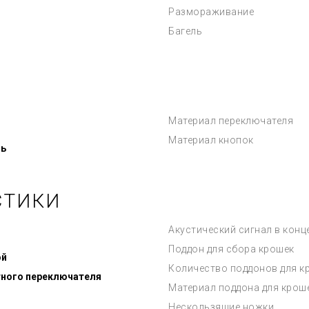
Размораживание
Багель
Материал переключателя
Материал кнопок
ь
СТИКИ
Акустический сигнал в конц
Поддон для сбора крошек
ой
Количество поддонов для к
тного переключателя
Материал поддона для крош
Нескользящие ножки