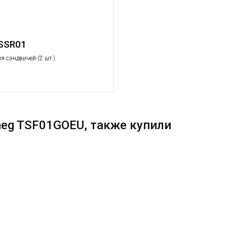
SSR01
я сэндвичей (2 шт.)
eg TSF01GOEU, также купили