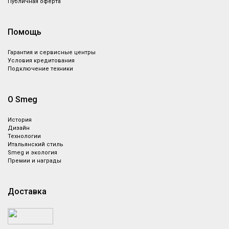
Композитная мойка, цвет
Публичная оферта
белый
Под заказ
регулированием Smeg
KLF04SSEU
Помощь
Чайник электрический с
регулируемой температурой,
Гарантия и сервисные центры
полированная нержавеющая
Условия кредитования
сталь
Подключение техники
О Smeg
История
Дизайн
Технологии
Итальянский стиль
Smeg и экология
Премии и награды
Доставка