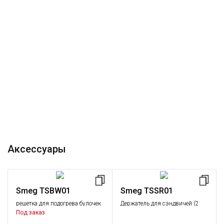
Аксессуары
Smeg TSBW01
Smeg TSSR01
решетка для подогрева булочек
Держатель для сэндвичей (2
(1 шт.)
шт.)
Под заказ