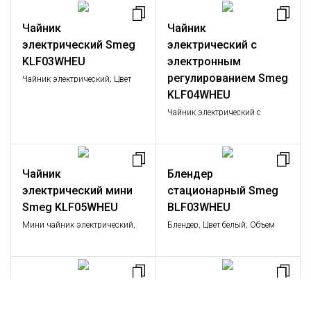
Чайник
Чайник
электрический Smeg
электрический с
KLF03WHEU
электронным
регулированием Smeg
Чайник электрический; Цвет
белый; Объем: 1,7 л.;
KLF04WHEU
Мощность: 2,2 – 2,4 кВт
Чайник электрический с
регулируемой температурой
Чайник
Блендер
электрический мини
стационарный Smeg
Smeg KLF05WHEU
BLF03WHEU
Мини чайник электрический,
Блендер, Цвет белый; Объем
Цвет белый; Объем: 0,8 л.;
кувшина 1,5л; Регулировка
Мощность: 1,4 кВт
скорости вращения; Функции:
импульсный режим,
измельчение льда,
Чайник
Соковыжималка для
приготовление пюре.
электрический мини
цитрусовых Smeg