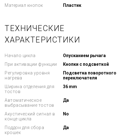
Материал кнопок
Пластик
ТЕХНИЧЕСКИЕ
ХАРАКТЕРИСТИКИ
Начало цикла
Опусканием рычага
При активации функции
Кнопки с подсветкой
Регулировка уровня
Подсветка поворотного
нагрева
переключателя
Ширина отделения для
36 mm
тостов
Автоматическое
Да
выбрасывание тостов
Акустический сигнал в
No
конце цикла
Поддон для сбора
Да
крошек