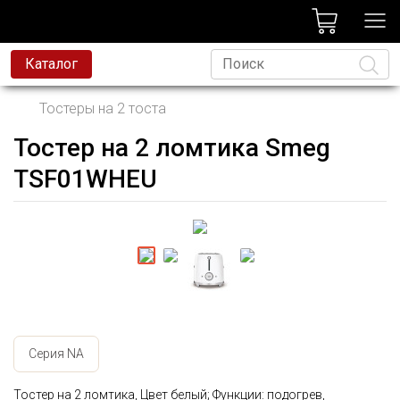
лог
Каталог
Тостеры на 2 тоста
Тостер на 2 ломтика Smeg
Язык
TSF01WHEU
Серия NA
Тостер на 2 ломтика, Цвет белый; Функции: подогрев,